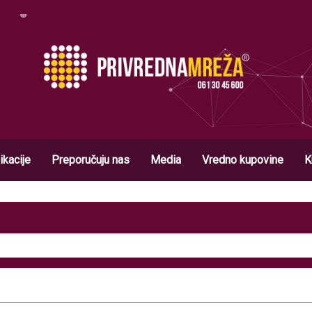
ikacije
Preporučuju nas
Media
Vredno kupovine
K