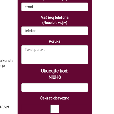
Vaš broj telefona
(Neće biti vidjiv)
Poruka
ga koriste
 je
Ukucajte kod:
Nl0H8
Čekirati obavezno
i
anjuje