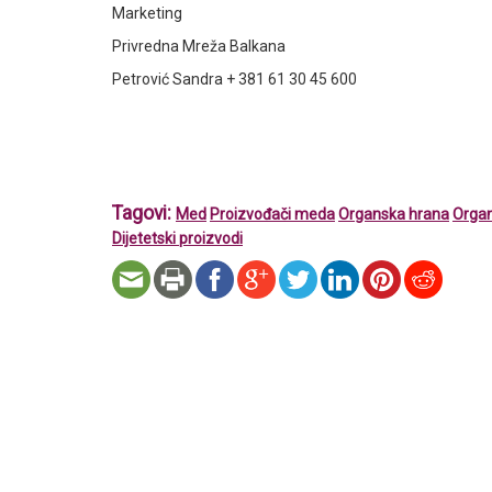
Marketing
Privredna Mreža Balkana
Petrović Sandra + 381 61 30 45 600
Tagovi:
Med
Proizvođači meda
Organska hrana
Organ
Dijetetski proizvodi