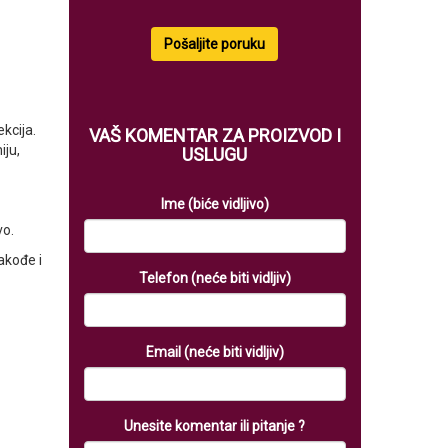
Pošaljite poruku
kcija.
VAŠ KOMENTAR ZA PROIZVOD I
iju,
USLUGU
Ime (biće vidljivo)
vo.
akođe i
Telefon (neće biti vidljiv)
Email (neće biti vidljiv)
Unesite komentar ili pitanje ?