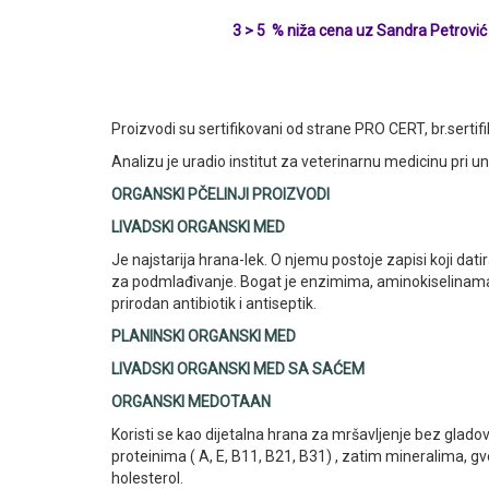
3 > 5 % niža cena uz Sandra Petrović Pr
Proizvodi su sertifikovani od strane PRO CERT, br.sertif
Analizu je uradio institut za veterinarnu medicinu pri univ
ORGANSKI PČELINJI PROIZVODI
LIVADSKI ORGANSKI MED
Je najstarija hrana-lek. O njemu postoje zapisi koji datira
za podmlađivanje. Bogat je enzimima, aminokiselinama, 
prirodan antibiotik i antiseptik.
PLANINSKI ORGANSKI MED
LIVADSKI ORGANSKI MED SA SAĆEM
ORGANSKI MEDOTAAN
Koristi se kao dijetalna hrana za mršavljenje bez glado
proteinima ( A, E, B11, B21, B31) , zatim mineralima, 
holesterol.