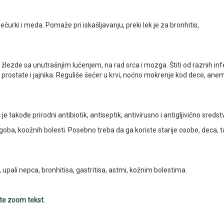
ečurki i meda. Pomaže pri iskašljavanju, preki lek je za bronhitis,
žlezde sa unutrašnjim lučenjem, na rad srca i mozga. Štiti od raznih infe
prostate i jajnika. Reguliše šećer u krvi, noćno mokrenje kod dece, anem
č je takođe prirodni antibiotik, antiseptik, antivirusno i antigljivično sredst
ba, koožnih bolesti. Posebno treba da ga koriste starije osobe, deca, t
upali nepca, bronhitisa, gastritisa, astmi, kožnim bolestima.
stite zoom tekst.