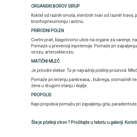
ORGANSKI BOROV SIRUP
Koktel od raznih smola, eteričnih tvari od raznih trava, p
bronhopneumoniju i astmu.
PRIRODNI POLEN
Cvetni prah, blagotvorno utiče na organe za varenje, na 
Pomaze u prevenciji inpotencije. Pomaže pri zapaljenju 
cirozu, arterosklerozu...
MATIČNI MLEČ
Je prirodni eleksir. To je najvažniji pčelinji proizvod. Mle
Pomaže pri lečenju pankreasa, , bubrega, stomačnih tego
žene u drugom stanju i dojilje.
PROPOLIS
Kapi propolisa pomažu pri zapaljenju grla, paradentoze, 
Šta je pčelinji otrov ? Pročitajte u tekstu u galeriji. Kori