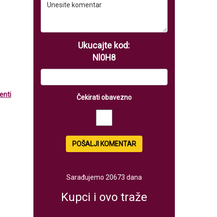
Ukucajte kod:
Nl0H8
enti
Čekirati obavezno
POŠALJI KOMENTAR
Sarađujemo 20673 dana
Kupci i ovo traže