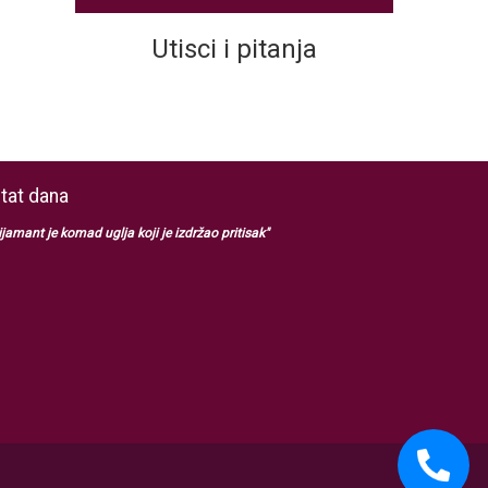
Utisci i pitanja
itat dana
ijamant je komad uglja koji je izdržao pritisak"