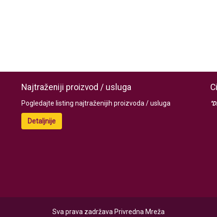
Najtraženiji proizvod / usluga
C
Pogledajte listing najtraženijih proizvoda / usluga
"D
Detaljnije
Sva prava zadržava Privredna Mreža