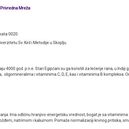
ivredna Mreža
ikata 0020.
erzitetu Sv. Kiril i Metodije u Skoplju.
ju 4000 god. p.n.e. Stari Egipćani su ga koristili za lečenje rana, u Indiji 
oligomineralima i vitaminima C, D, E, kao i vitaminima B kompleksa. On
vanja. Ima odličnu hranjivo-energetsku vrednost, bogat je sa vitaminima 
gvožđem, natrimom i kaliumom. Pomaže normalizaciji krvnog pritiska, sm