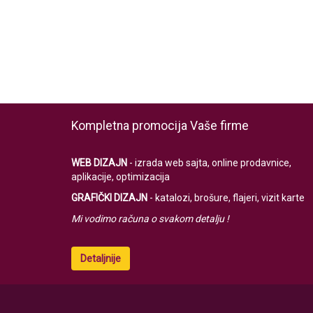
Kompletna promocija Vaše firme
WEB DIZAJN
- izrada web sajta, online prodavnice,
aplikacije, optimizacija
GRAFIČKI DIZAJN
- katalozi, brošure, flajeri, vizit karte
Mi vodimo računa o svakom detalju !
Detaljnije