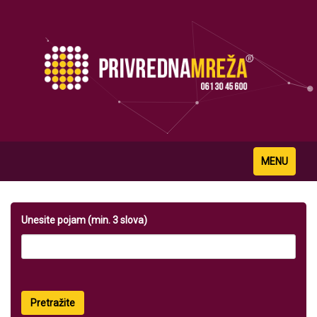
Toggle
MENU
navigation
Unesite pojam (min. 3 slova)
Pretražite