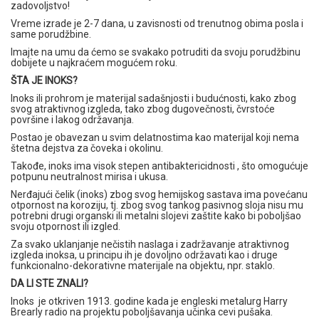
zadovoljstvo!
Vreme izrade je 2-7 dana, u zavisnosti od trenutnog obima posla i
same porudžbine.
Imajte na umu da ćemo se svakako potruditi da svoju porudžbinu
dobijete u najkraćem mogućem roku.
ŠTA JE INOKS?
lnoks ili prohrom je materijal sadašnjosti i budućnosti, kako zbog
svog atraktivnog izgleda, tako zbog dugovečnosti, čvrstoće
površine i lakog održavanja.
Postao je obavezan u svim delatnostima kao materijal koji nema
štetna dejstva za čoveka i okolinu.
Takođe, inoks ima visok stepen antibaktericidnosti , što omogućuje
potpunu neutralnost mirisa i ukusa.
Nerđajući čelik (inoks) zbog svog hemijskog sastava ima povećanu
otpornost na koroziju, tj. zbog svog tankog pasivnog sloja nisu mu
potrebni drugi organski ili metalni slojevi zaštite kako bi poboljšao
svoju otpornost ili izgled.
Za svako uklanjanje nečistih naslaga i zadržavanje atraktivnog
izgleda inoksa, u principu ih je dovoljno održavati kao i druge
funkcionalno-dekorativne materijale na objektu, npr. staklo.
DA LI STE ZNALI?
Inoks je otkriven 1913. godine kada je engleski metalurg Harry
Brearly radio na projektu poboljšavanja učinka cevi pušaka.