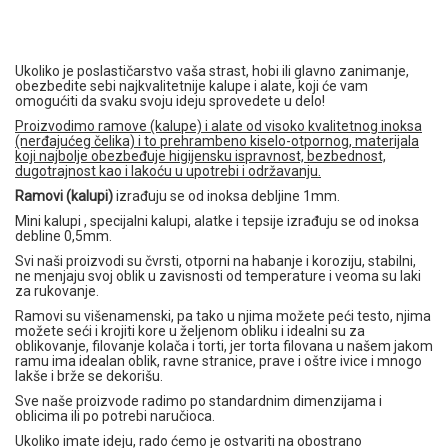
Ukoliko je poslastičarstvo vaša strast, hobi ili glavno zanimanje,
obezbedite sebi najkvalitetnije kalupe i alate, koji će vam
omogućiti da svaku svoju ideju sprovedete u delo!
Proizvodimo ramove (kalupe) i alate od visoko kvalitetnog inoksa
(nerđajućeg čelika) i to prehrambeno kiselo-otpornog, materijala
koji najbolje obezbeđuje higijensku ispravnost, bezbednost,
dugotrajnost kao i lakoću u upotrebi i održavanju.
Ramovi (kalupi)
izrađuju se od inoksa debljine 1mm.
Mini kalupi , specijalni kalupi, alatke i tepsije izrađuju se od inoksa
debline 0,5mm.
Svi naši proizvodi su čvrsti, otporni na habanje i koroziju, stabilni,
ne menjaju svoj oblik u zavisnosti od temperature i veoma su laki
za rukovanje.
Ramovi su višenamenski, pa tako u njima možete peći testo, njima
možete seći i krojiti kore u željenom obliku i idealni su za
oblikovanje, filovanje kolača i torti, jer torta filovana u našem jakom
ramu ima idealan oblik, ravne stranice, prave i oštre ivice i mnogo
lakše i brže se dekorišu.
Sve naše proizvode radimo po standardnim dimenzijama i
oblicima ili po potrebi naručioca.
Ukoliko imate ideju, rado ćemo je ostvariti na obostrano