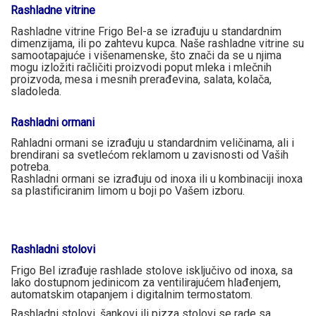
Rashladne vitrine
Rashladne vitrine Frigo Bel-a se izrađuju u standardnim
dimenzijama, ili po zahtevu kupca. Naše rashladne vitrine su
samootapajuće i višenamenske, što znači da se u njima
mogu izložiti račličiti proizvodi poput mleka i mlečnih
proizvoda, mesa i mesnih prerađevina, salata, kolača,
sladoleda.
Rashladni ormani
Rahladni ormani se izrađuju u standardnim veličinama, ali i
brendirani sa svetlećom reklamom u zavisnosti od Vaših
potreba.
Rashladni ormani se izrađuju od inoxa ili u kombinaciji inoxa
sa plastificiranim limom u boji po Vašem izboru.
Rashladni stolovi
Frigo Bel izrađuje rashlade stolove isključivo od inoxa, sa
lako dostupnom jedinicom za ventilirajućem hlađenjem,
automatskim otapanjem i digitalnim termostatom.
Rashladni stolovi, šankovi ili pizza stolovi se rade sa