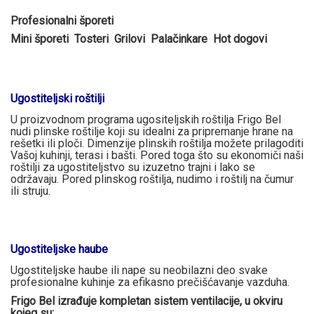
Profesionalni šporeti
Mini šporeti Tosteri Grilovi Palačinkare Hot dogovi
Ugostiteljski roštilji
U proizvodnom programa ugositeljskih roštilja Frigo Bel
nudi plinske roštilje koji su idealni za pripremanje hrane na
rešetki ili ploči. Dimenzije plinskih roštilja možete prilagoditi
Vašoj kuhinji, terasi i bašti. Pored toga što su ekonomiči naši
roštilji za ugostiteljstvo su izuzetno trajni i lako se
održavaju. Pored plinskog roštilja, nudimo i roštilj na čumur
ili struju.
Ugostiteljske haube
Ugostiteljske haube ili nape su neobilazni deo svake
profesionalne kuhinje za efikasno prečišćavanje vazduha.
Frigo Bel izrađuje kompletan sistem ventilacije, u okviru
kojeg su: