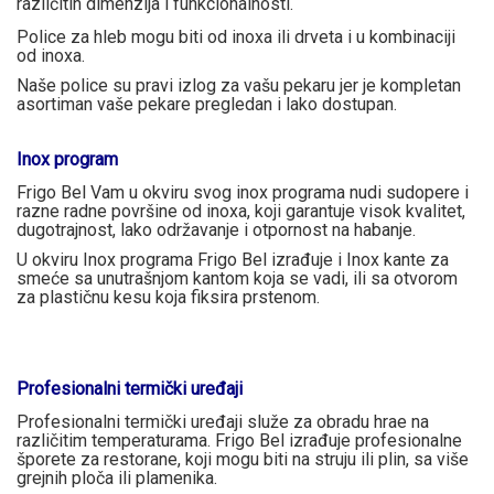
različitih dimenzija i funkcionalnosti.
Police za hleb mogu biti od inoxa ili drveta i u kombinaciji
od inoxa.
Naše police su pravi izlog za vašu pekaru jer je kompletan
asortiman vaše pekare pregledan i lako dostupan.
Inox program
Frigo Bel Vam u okviru svog inox programa nudi sudopere i
razne radne površine od inoxa, koji garantuje visok kvalitet,
dugotrajnost, lako održavanje i otpornost na habanje.
U okviru Inox programa Frigo Bel izrađuje i Inox kante za
smeće sa unutrašnjom kantom koja se vadi, ili sa otvorom
za plastičnu kesu koja fiksira prstenom.
Profesionalni termički uređaji
Profesionalni termički uređaji služe za obradu hrae na
različitim temperaturama. Frigo Bel izrađuje profesionalne
šporete za restorane, koji mogu biti na struju ili plin, sa više
grejnih ploča ili plamenika.