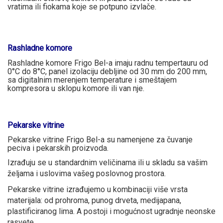
vratima ili fiokama koje se potpuno izvlače.
Rashladne komore
Rashladne komore Frigo Bel-a imaju radnu tempertauru od
0°C do 8°C, panel izolaciju debljine od 30 mm do 200 mm,
sa digitalnim merenjem temperature i smeštajem
kompresora u sklopu komore ili van nje.
Pekarske vitrine
Pekarske vitrine Frigo Bel-a su namenjene za čuvanje
peciva i pekarskih proizvoda.
Izrađuju se u standardnim veličinama ili u skladu sa vašim
željama i uslovima vašeg poslovnog prostora.
Pekarske vitrine izrađujemo u kombinaciji više vrsta
materijala: od prohroma, punog drveta, medijapana,
plastificiranog lima. A postoji i mogućnost ugradnje neonske
rasvete.