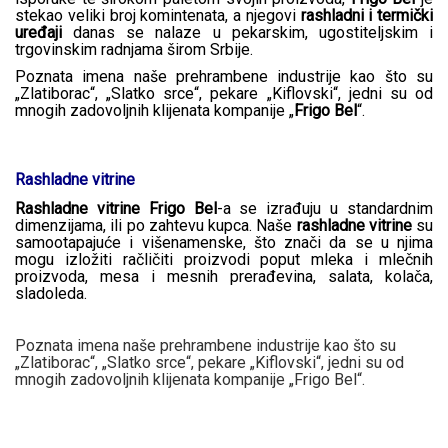
stekao veliki broj komintenata, a njegovi
rashladni i termički
uređaji
danas se nalaze u pekarskim, ugostiteljskim i
trgovinskim radnjama širom Srbije.
Poznata imena naše prehrambene industrije kao što su
„Zlatiborac“, „Slatko srce“, pekare „Kiflovski“, jedni su od
mnogih zadovoljnih klijenata kompanije „
Frigo Bel
“.
Rashladne vitrine
Rashladne vitrine Frigo Bel
-a se izrađuju u standardnim
dimenzijama, ili po zahtevu kupca. Naše
rashladne vitrine
su
samootapajuće i višenamenske, što znači da se u njima
mogu izložiti račličiti proizvodi poput mleka i mlečnih
proizvoda, mesa i mesnih prerađevina, salata, kolača,
sladoleda.
Poznata imena naše prehrambene industrije kao što su
„Zlatiborac“, „Slatko srce“, pekare „Kiflovski“, jedni su od
mnogih zadovoljnih klijenata kompanije „Frigo Bel“.