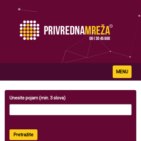
Toggle
MENU
navigation
Unesite pojam (min. 3 slova)
Pretražite