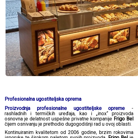
Profesionalna ugostiteljska oprema
Proizvodnja profesionalne ugostiteljske opreme
-
rashladnih i termičkih uređaja, kao i „inox“ proizvoda
osnovna je delatnost uspešne privatne kompanije
Frigo Bel
čijem osnivanju je prethodio dugogodišnji rad u ovoj oblasti.
Kontinuiranim kvalitetom od 2006 godine, brzim rokovima
isporuke te širokom paletom svojih proizvoda,
Frigo Bel
je