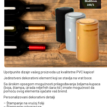
Upotpunite dizajn vašeg proizvoda uz kvalitetne PVC kapice!
Jedinstveni dekorativni element koji se stavlja na vrat boce.
Sa širokim opsegom mogućnosti prilagođavanja željama kupaca
(boja, štampa, izrada reljefnih šara itd.) imate mogućnost da
pomoću ovog elementa ojačate vaš brend.
Personalizovani dekorativni detalji
– Štampanje na vrućoj foliji
– Štampanje rotogravure