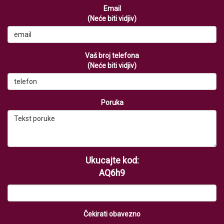
Email
(Neće biti vidjiv)
Vaš broj telefona
(Neće biti vidjiv)
Poruka
Ukucajte kod:
AQ6h9
Čekirati obavezno