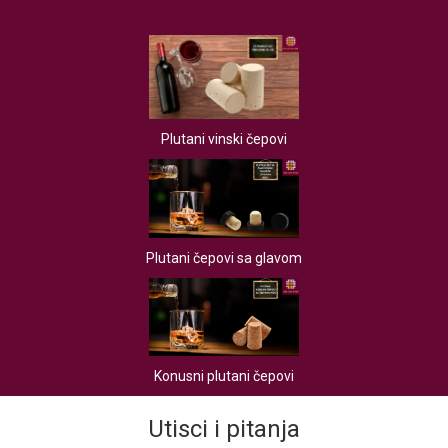
Plutani vinski čepovi
Plutani čepovi sa glavom
Konusni plutani čepovi
Utisci i pitanja