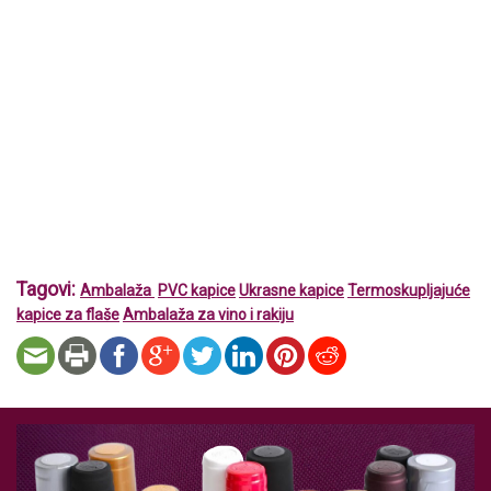
Tagovi:
Ambalaža
PVC kapice
Ukrasne kapice
Termoskupljajuće
kapice za flaše
Ambalaža za vino i rakiju