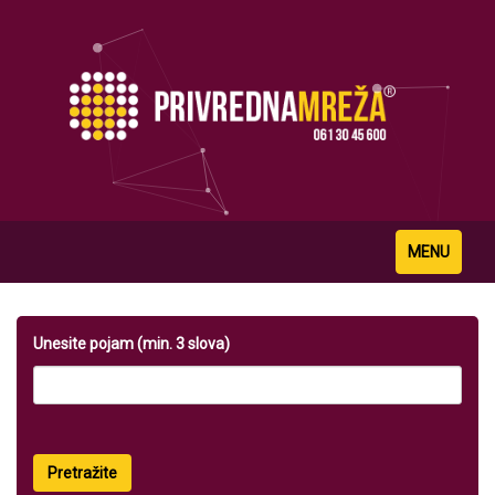
Toggle
MENU
navigation
Unesite pojam (min. 3 slova)
Pretražite