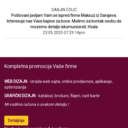
SANJIN ČOLIĆ
Poštovani javljam Vam se ispred firme Maksuz iz Sarajeva.
Interesuje nas Vase kapice za boce. Molimo za kontak osobu da
mozemo detalje iskomunicirati. Hvala
23.05.2025 07:29:14pm
Kompletna promocija Vaše firme
WEB DIZAJN
- izrada web sajta, online prodavnice, aplikacije,
optimizacija
GRAFIČKI DIZAJN
- katalozi, brošure, flajeri, vizit karte
Mi vodimo računa o svakom detalju !
Detaljnije