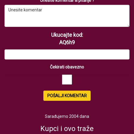
Unesite komentar ili pitanje ?
Ukucajte kod:
AQ6h9
Čekirati obavezno
POŠALJI KOMENTAR
Sarađujemo 2004 dana
Kupci i ovo traže