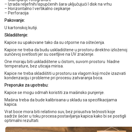
– Izrada reljefnih/ispupčenih šara uključujući I disk na vrhu
– Horizontalno I vertikalno cepkanje
– Perforacija
Pakovanje:
U kartonskoj kutiji.
Skladištenje
:
Kapice su upakovane tako da su otporne na oštećenja.
Kapice ne treba da budu uskladištene u prostoru direktno izloženoj
sunčevoj svetlosti jer su osetljive na UV zračenje.
One moraju biti uskladištene u čistom, suvom prostoru hladne
temperature, bez uticaja mirisa.
Kapice ne treba skladištiti u prostoru sa vlagom koji može izazvati
kondenzaciju i probleme pri procesu zatvaranja boca.
Preporuke za upotrebu
:
Kapice se mogu odmah koristiti za mašinsko punjenje.
Mašina treba da bude kalibrisana u skladu sa specifikacijama
kapica.
Vrat boce mora biti relativno suv, bez prisustva tečnosti koje
sadrže šećer u toku procesa postavljanja kapica kako bi se postigli
optimalni rezultati.