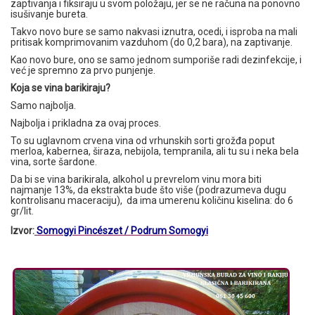
zaptivanja i fiksiraju u svom položaju, jer se ne računa na ponovno
isušivanje bureta.
Takvo novo bure se samo nakvasi iznutra, ocedi, i isproba na mali
pritisak komprimovanim vazduhom (do 0,2 bara), na zaptivanje.
Kao novo bure, ono se samo jednom sumporiše radi dezinfekcije, i
već je spremno za prvo punjenje.
Koja se vina barikiraju?
Samo najbolja.
Najbolja i prikladna za ovaj proces.
To su uglavnom crvena vina od vrhunskih sorti grožđa poput
merloa, kabernea, širaza, nebijola, tempranila, ali tu su i neka bela
vina, sorte šardone.
Da bi se vina barikirala, alkohol u prevrelom vinu mora biti
najmanje 13%, da ekstrakta bude što više (podrazumeva dugu
kontrolisanu maceraciju), da ima umerenu količinu kiselina: do 6
gr/lit.
Izvor:
Somogyi Pincészet / Podrum Somogyi