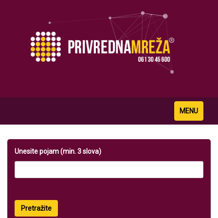
Toggle
MENU
navigation
Unesite pojam (min. 3 slova)
Pretražite