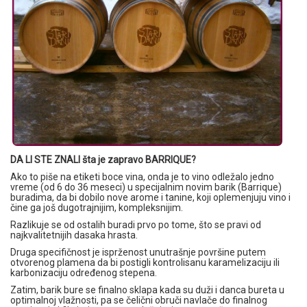
DA LI STE ZNALI šta je zapravo BARRIQUE?
Ako to piše na etiketi boce vina, onda je to vino odležalo jedno
vreme (od 6 do 36 meseci) u specijalnim novim barik (Barrique)
buradima, da bi dobilo nove arome i tanine, koji oplemenjuju vino i
čine ga još dugotrajnijim, kompleksnijim.
Razlikuje se od ostalih buradi prvo po tome, što se pravi od
najkvalitetnijih dasaka hrasta.
Druga specifičnost je isprženost unutrašnje površine putem
otvorenog plamena da bi postigli kontrolisanu karamelizaciju ili
karbonizaciju određenog stepena.
Zatim, barik bure se finalno sklapa kada su duži i danca bureta u
optimalnoj vlažnosti, pa se čelični obruči navlače do finalnog