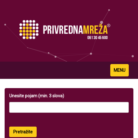
Toggle
MENU
navigation
Unesite pojam (min. 3 slova)
Pretražite