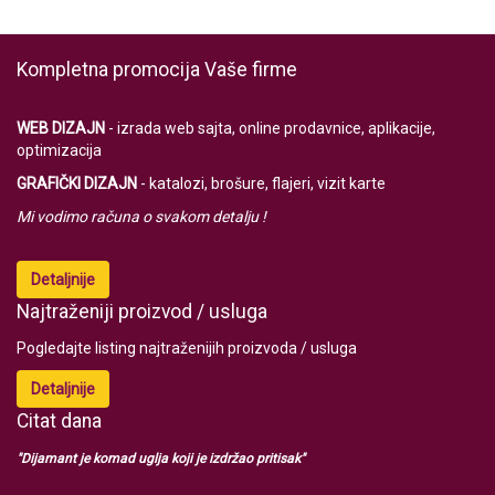
Kompletna promocija Vaše firme
WEB DIZAJN
- izrada web sajta, online prodavnice, aplikacije,
optimizacija
GRAFIČKI DIZAJN
- katalozi, brošure, flajeri, vizit karte
Mi vodimo računa o svakom detalju !
Detaljnije
Najtraženiji proizvod / usluga
Pogledajte listing najtraženijih proizvoda / usluga
Detaljnije
Citat dana
"Dijamant je komad uglja koji je izdržao pritisak"