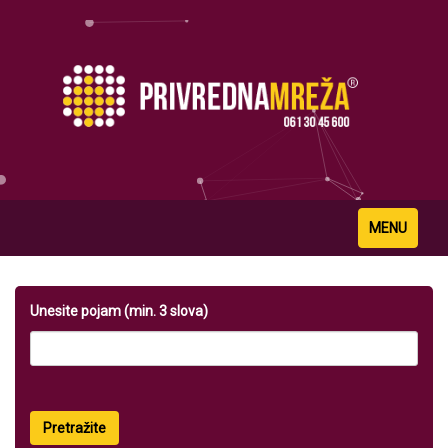
Toggle
MENU
navigation
Unesite pojam (min. 3 slova)
Pretražite