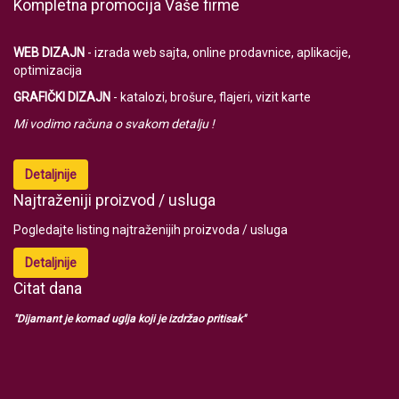
Kompletna promocija Vaše firme
WEB DIZAJN
- izrada web sajta, online prodavnice, aplikacije,
optimizacija
GRAFIČKI DIZAJN
- katalozi, brošure, flajeri, vizit karte
Mi vodimo računa o svakom detalju !
Detaljnije
Najtraženiji proizvod / usluga
Pogledajte listing najtraženijih proizvoda / usluga
Detaljnije
Citat dana
"Dijamant je komad uglja koji je izdržao pritisak"