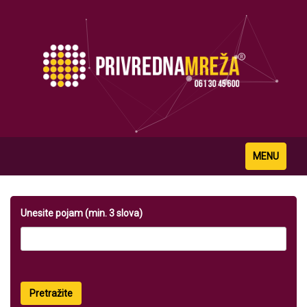
Toggle
MENU
navigation
Unesite pojam (min. 3 slova)
Pretražite