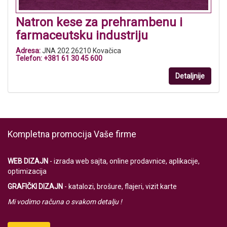
Natron kese za prehrambenu i
farmaceutsku industriju
Adresa:
JNA 202 26210 Kovačica
Telefon:
+381 61 30 45 600
Detaljnije
Kompletna promocija Vaše firme
WEB DIZAJN
- izrada web sajta, online prodavnice, aplikacije,
optimizacija
GRAFIČKI DIZAJN
- katalozi, brošure, flajeri, vizit karte
Mi vodimo računa o svakom detalju !