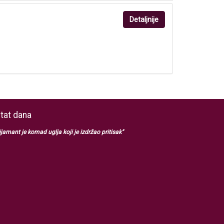
Detaljnije
itat dana
ijamant je komad uglja koji je izdržao pritisak"