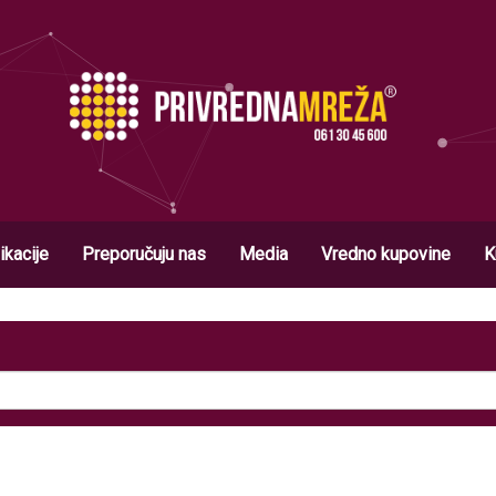
ikacije
Preporučuju nas
Media
Vredno kupovine
K