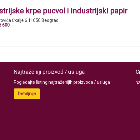
rijske krpe pucvol i industrijski papir
ovića Čkalje 6 11050 Beograd
5 600
Najtraženiji proizvod / usluga
C
Pogledajte listing najtraženijih proizvoda / usluga
"D
Detaljnije