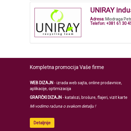
UNIRAY indust
Adresa:
Miodraga Petr
Telefon:
+381 61 30 4
Kompletna promocija Vaše firme
WEB DIZAJN
- izrada web sajta, online prodavnice,
aplikacije, optimizacija
GRAFIČKI DIZAJN
- katalozi, brošure, flajeri, vizit karte
Mi vodimo računa o svakom detalju !
Detaljnije