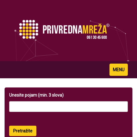
Toggle
MENU
navigation
Unesite pojam (min. 3 slova)
Pretražite