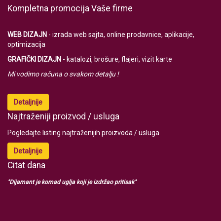
Kompletna promocija Vaše firme
WEB DIZAJN
- izrada web sajta, online prodavnice, aplikacije,
optimizacija
GRAFIČKI DIZAJN
- katalozi, brošure, flajeri, vizit karte
Mi vodimo računa o svakom detalju !
Detaljnije
Najtraženiji proizvod / usluga
Pogledajte listing najtraženijih proizvoda / usluga
Detaljnije
Citat dana
"Dijamant je komad uglja koji je izdržao pritisak"